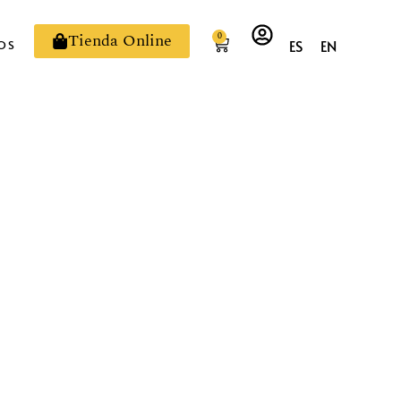
Tienda Online
0
ES
EN
OS