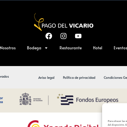
Nosotros
Bodega
Restaurante
Hotel
Evento
rvados
Aviso legal
Política de privacidad
Condiciones Ge
Para ofrecer las 
del dispositivo. 