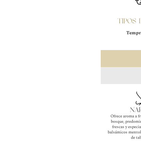
TIPOS 
Tempra
na
Ofrece aroma a fr
bosque, predomi
frescas y especi
balsámicos mentol
de ta