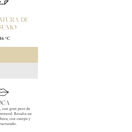
atura de
sumo:
16 ºC
oca
, con gran peso de
 mineral. Resulta un
boca, con cuerpo y
ructurado.