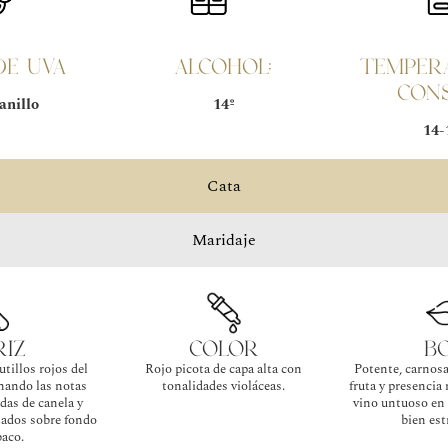
DE UVA
Alcohol:
Temper
con
nillo
14º
14-
Cata
Maridaje
riz
color
b
utillos rojos del
Rojo picota de capa alta con
Potente, carnosa
nando las notas
tonalidades violáceas.
fruta y presencia
adas de canela y
vino untuoso en 
ados sobre fondo
bien est
baco.