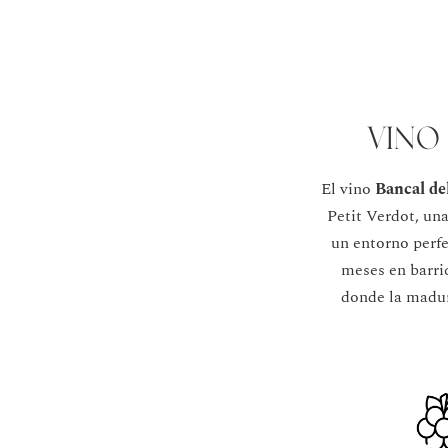
Vino
El vino
Bancal del
Petit Verdot, un
un entorno perfe
meses en barric
donde la madur