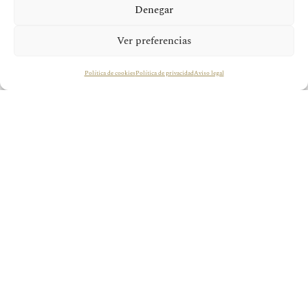
Denegar
Ver preferencias
Política de cookies
Política de privacidad
Aviso legal
A 600 metros sobre el nivel del mar, junto a la
ribera del río Guadiana, se extienden las 130
hectáreas de viñedo que dan vida a Pago del
Vicario. Un paisaje de suaves colinas, bañado
por la luz manchega y abrazado por la brisa
del río, donde el tiempo parece detenerse y la
tierra respira vino.
Donde todo comienza